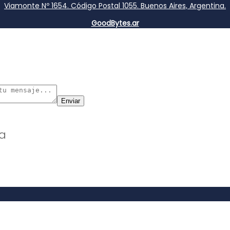
Viamonte Nº 1654. Código Postal 1055. Buenos Aires, Argentina.
GoodBytes.ar
Enviar
ña