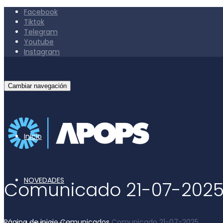
Facebook
Tiktok
Telegram
Youtube
Instagram
Cambiar navegación
Inicio
NOVEDADES
Comunicado 21-07-202
Página de inicio
Comunicados
Comunicado 21-07-2025